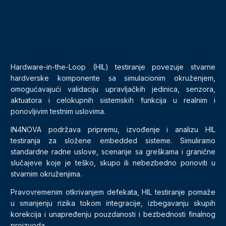
Hardware-in-the-Loop (HIL) testiranje povezuje stvarne
hardverske komponente sa simulacionim okruženjem,
omogućavajući validaciju upravljačkih jedinica, senzora,
aktuatora i celokupnih sistemskih funkcija u realnim i
ponovljivim testnim uslovima.
IN4NOVA podržava pripremu, izvođenje i analizu HIL
testiranja za složene embedded sisteme. Simuliramo
standardne radne uslove, scenarije sa greškama i granične
slučajeve koje je teško, skupo ili nebezbedno ponoviti u
stvarnim okruženjima.
Pravovremenim otkrivanjem defekata, HIL testiranje pomaže
u smanjenju rizika tokom integracije, izbegavanju skupih
korekcija i unapređenju pouzdanosti i bezbednosti finalnog
proizvoda.