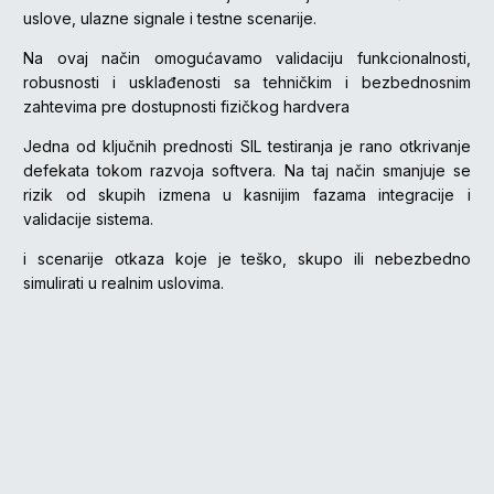
uslove, ulazne signale i testne scenarije.
Na ovaj način omogućavamo validaciju funkcionalnosti,
robusnosti i usklađenosti sa tehničkim i bezbednosnim
zahtevima pre dostupnosti fizičkog hardvera
Jedna od ključnih prednosti SIL testiranja je rano otkrivanje
defekata tokom razvoja softvera. Na taj način smanjuje se
rizik od skupih izmena u kasnijim fazama integracije i
validacije sistema.
i scenarije otkaza koje je teško, skupo ili nebezbedno
simulirati u realnim uslovima.