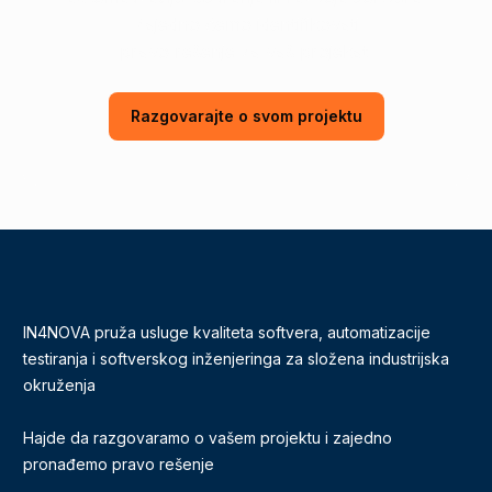
Zajedno ćemo identifikovati
pravo rešenje za vaš projekat.
Razgovarajte o svom projektu
IN4NOVA pruža usluge kvaliteta softvera, automatizacije
testiranja i softverskog inženjeringa za složena industrijska
okruženja
Hajde da razgovaramo o vašem projektu i zajedno
pronađemo pravo rešenje