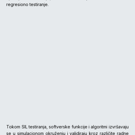
regresiono testiranje.
Tokom SIL testiranja, softverske funkcije i algoritmi izvršavaju
se u simulacionom okruženju i validiraju kroz različite radne