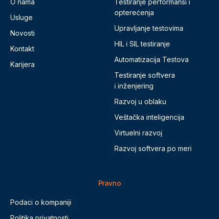
O nama
Testiranje performansi i
opterećenja
Usluge
Upravljanje testovima
Novosti
HIL i SIL testiranje
Kontakt
Automatizacija Testova
Karijera
Testiranje softvera
i inženjering
Razvoj u oblaku
Veštačka inteligencija
Virtuelni razvoj
Razvoj softvera po meri
Pravno
Podaci o kompaniji
Politika privatnosti