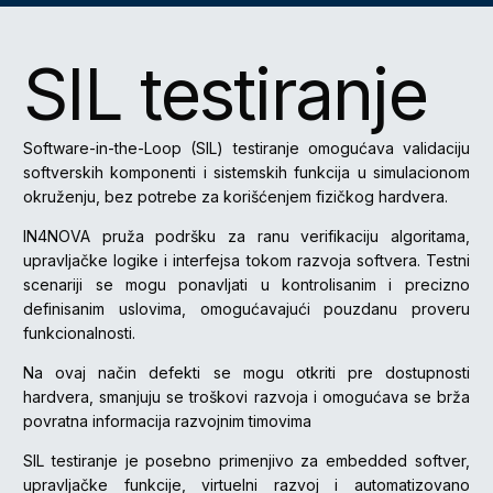
SIL testiranje
Software-in-the-Loop (SIL) testiranje omogućava validaciju
softverskih komponenti i sistemskih funkcija u simulacionom
okruženju, bez potrebe za korišćenjem fizičkog hardvera.
IN4NOVA pruža podršku za ranu verifikaciju algoritama,
upravljačke logike i interfejsa tokom razvoja softvera. Testni
scenariji se mogu ponavljati u kontrolisanim i precizno
definisanim uslovima, omogućavajući pouzdanu proveru
funkcionalnosti.
Na ovaj način defekti se mogu otkriti pre dostupnosti
hardvera, smanjuju se troškovi razvoja i omogućava se brža
povratna informacija razvojnim timovima
SIL testiranje je posebno primenjivo za embedded softver,
upravljačke funkcije, virtuelni razvoj i automatizovano