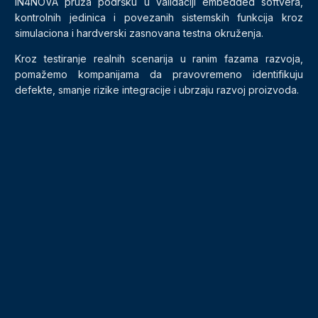
IN4NOVA pruža podršku u validaciji embedded softvera,
kontrolnih jedinica i povezanih sistemskih funkcija kroz
simulaciona i hardverski zasnovana testna okruženja.
Kroz testiranje realnih scenarija u ranim fazama razvoja,
pomažemo kompanijama da pravovremeno identifikuju
defekte, smanje rizike integracije i ubrzaju razvoj proizvoda.