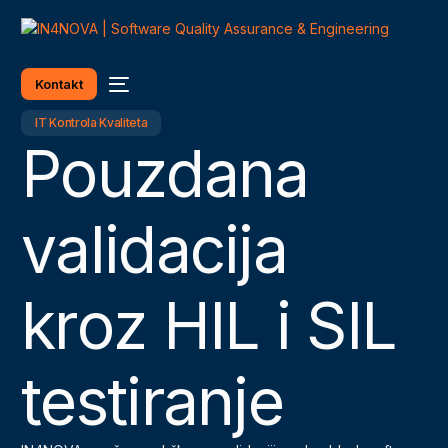
Kontakt
IT Kontrola Kvaliteta
P
o
u
z
d
a
n
a
v
a
l
i
d
a
c
i
j
a
k
r
o
z
H
I
L
i
S
I
L
Српски језик
t
e
s
t
i
r
a
n
j
e