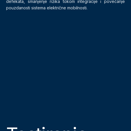
defekata, smanjenje rizika tokom integracije i povećanje
pouzdanosti sistema električne mobilnosti.